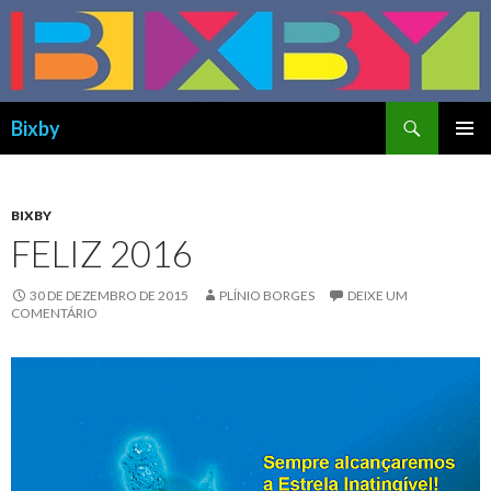
Pesquisa
Bixby
PULAR
MENU
PARA
PRINCI
O
CONTEÚDO
BIXBY
FELIZ 2016
30 DE DEZEMBRO DE 2015
PLÍNIO BORGES
DEIXE UM
COMENTÁRIO