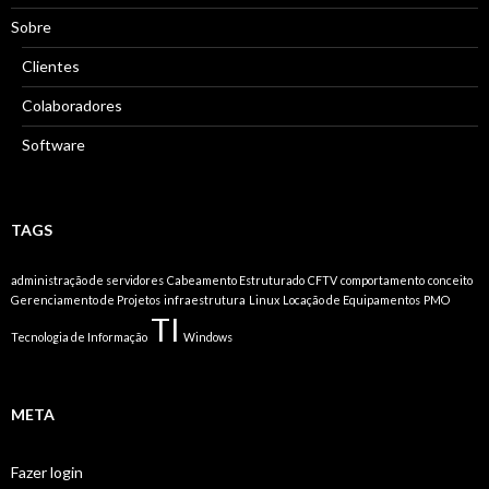
Sobre
Clientes
Colaboradores
Software
TAGS
administração de servidores
Cabeamento Estruturado
CFTV
comportamento
conceito
Gerenciamento de Projetos
infraestrutura
Linux
Locação de Equipamentos
PMO
TI
Tecnologia de Informação
Windows
META
Fazer login