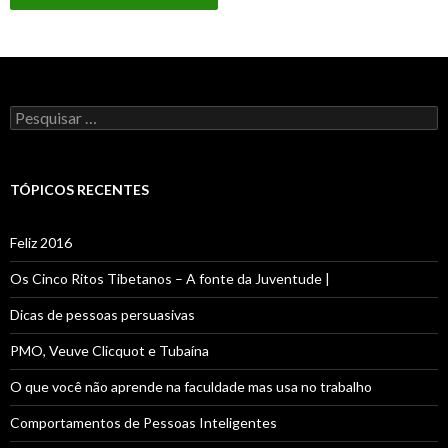
P
e
s
q
u
TÓPICOS RECENTES
i
s
a
Feliz 2016
r
p
Os Cinco Ritos Tibetanos – A fonte da Juventude |
o
r
Dicas de pessoas persuasivas
:
PMO, Veuve Clicquot e Tubaína
O que você não aprende na faculdade mas usa no trabalho
Comportamentos de Pessoas Inteligentes